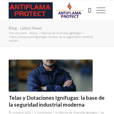
Blog - Latest News
You are here:
Home
/
Fabrica de Overoles ignífugos
/
Telas y Dotaciones Ignífugas: la base de la seguridad industrial
moder...
Telas y Dotaciones Ignífugas: la base de
la seguridad industrial moderna
/
/
/
30 octubre, 2025
0 Comments
in
Fabrica de Overoles ignífugos
by