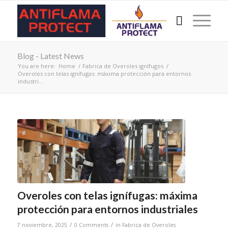
Blog - Latest News
You are here:
Home
/
Fabrica de Overoles ignífugos
/
Overoles con telas ignífugas: máxima protección para entornos
industri...
Overoles con telas ignífugas: máxima
protección para entornos industriales
/
/
7 noviembre, 2025
0 Comments
in
Fabrica de Overoles