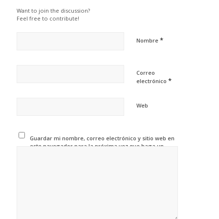
Want to join the discussion?
Feel free to contribute!
*
Nombre
Correo
*
electrónico
Web
Guardar mi nombre, correo electrónico y sitio web en
este navegador para la próxima vez que haga un
comentario.