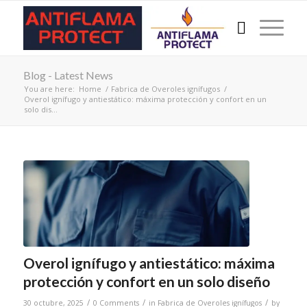
Blog - Latest News
You are here:
Home
/
Fabrica de Overoles ignífugos
/
Overol ignífugo y antiestático: máxima protección y confort en un
solo dis...
Overol ignífugo y antiestático: máxima
protección y confort en un solo diseño
/
/
/
30 octubre, 2025
0 Comments
in
Fabrica de Overoles ignífugos
by