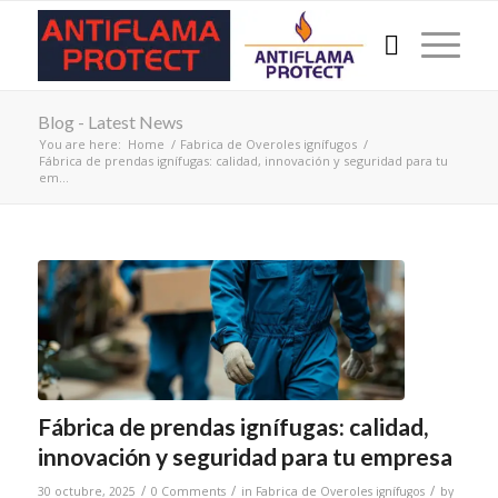
Blog - Latest News
You are here:
Home
/
Fabrica de Overoles ignífugos
/
Fábrica de prendas ignífugas: calidad, innovación y seguridad para tu
em...
Fábrica de prendas ignífugas: calidad,
innovación y seguridad para tu empresa
/
/
/
30 octubre, 2025
0 Comments
in
Fabrica de Overoles ignífugos
by