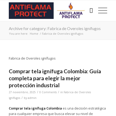
Archive for category: Fabrica de Overoles ignífugos
You are here:
Home
/
Fabrica de Overoles ignífugos
Fabrica de Overoles ignífugos
Comprar tela ignífuga Colombia: Guía
completa para elegir la mejor
protección industrial
/
/
27 noviembre, 2025
0 Comments
in
Fabrica de Overoles
/
ignífugos
by
admin
Comprar tela ignífuga Colombia
es una decisión estratégica
para cualquier empresa que busca elevar su nivel de